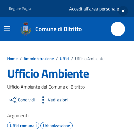
Vai ai contenuti
Vai al footer
Accedi all'area personale
Regione Puglia
Comune di Bitritto
Home
/
Amministrazione
/
Uffici
/
Ufficio Ambiente
Ufficio Ambiente
Ufficio Ambiente del Comune di Bitritto
Condividi
Vedi azioni
Argomenti
Uffici comunali
Urbanizzazione