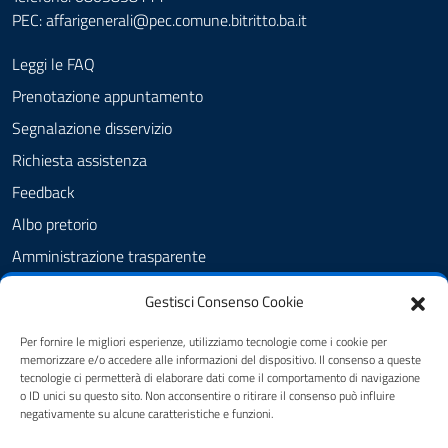
PEC:
affarigenerali@pec.comune.bitritto.ba.it
Leggi le FAQ
Prenotazione appuntamento
Segnalazione disservizio
Richiesta assistenza
Feedback
Albo pretorio
Amministrazione trasparente
Informativa privacy
Gestisci Consenso Cookie
Cookie Policy (UE)
Per fornire le migliori esperienze, utilizziamo tecnologie come i cookie per
Dichiarazione di accessibilità
memorizzare e/o accedere alle informazioni del dispositivo. Il consenso a queste
tecnologie ci permetterà di elaborare dati come il comportamento di navigazione
Note legali
o ID unici su questo sito. Non acconsentire o ritirare il consenso può influire
negativamente su alcune caratteristiche e funzioni.