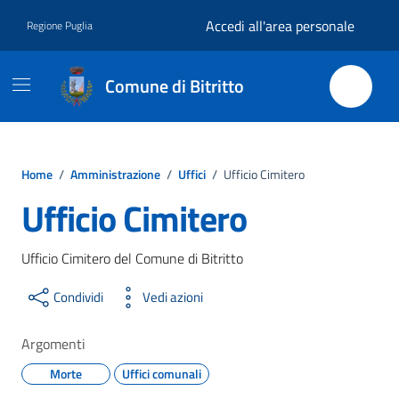
Vai ai contenuti
Vai al footer
Accedi all'area personale
Regione Puglia
Comune di Bitritto
Home
/
Amministrazione
/
Uffici
/
Ufficio Cimitero
Ufficio Cimitero
Ufficio Cimitero del Comune di Bitritto
Condividi
Vedi azioni
Argomenti
Morte
Uffici comunali