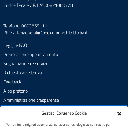
Codice fiscale / P. IVA:00821080728
Telefono: 0803858111
PEC:
affarigenerali@pec.comune.bitritto.ba.it
Leggi le FAQ
Prenotazione appuntamento
Segnalazione disservizio
Richiesta assistenza
Feedback
Albo pretorio
Amministrazione trasparente
Informativa privacy
Gestisci Consenso Cookie
Cookie Policy (UE)
Per fornire le migliori esperienze, utilizziamo tecnologie come i cookie per
Dichiarazione di accessibilità