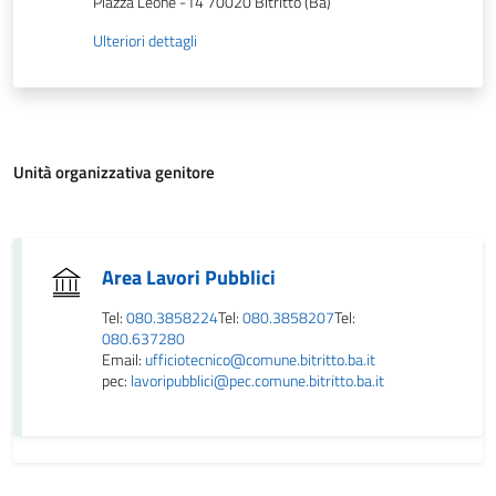
Piazza Leone -14 70020 Bitritto (Ba)
Ulteriori dettagli
Unità organizzativa genitore
Area Lavori Pubblici
Tel:
080.3858224
Tel:
080.3858207
Tel:
080.637280
Email:
ufficiotecnico@comune.bitritto.ba.it
pec:
lavoripubblici@pec.comune.bitritto.ba.it